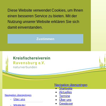
Diese Website verwendet Cookies, um Ihnen
einen besseren Service zu bieten. Mit der
Nutzung unserer Website erklären Sie sich
damit einverstanden.
Zustimmen
Navigation überspringen
Startseite
Aktuelles
Navigation überspringen
Termine
Über uns
Über uns
Gewässer
Mitglieder