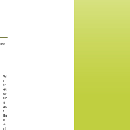
 und
Wi
r
fr
eu
en
un
s
au
f
Ihr
e
A
nf