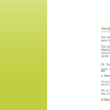
Vors
Die Ve
dem G
Der Ge
Mitgli
versch
rechtl
Dr. V
1. Vor
Reutebü
88250 
Tel:
(07
Fax:
(0
E-Mail