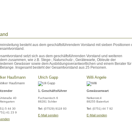
tand
reinsleitung besteht aus dem geschäftsführendem Vorstand mit sieben Positionen
esamtvorstand.
samtvorstand setzt sich aus dem geschäftsführenden Vorstand und weiteren
edern zusammen, wie z.B. Stege-, Naturschutz-, Gerätewarte, Obleute der
iedenen Gewässer sowie dem Ausbildungsverantwortlichen und einem Berater für
. Belange. Insgesamt besteht der Gesamtvorstand aus 25 Personen.
olker Haußmann
Ulrich Gapp
Willi Angele
sitzender
1. Geschäftsführer
Gewässerwart
hlstraße 40
Fuchsenloch 6
Nelkenstr.4
Weingarten
88281 Schlier
88255 Baienfurt
51) 5 44 30
Tel:
(07529) 9118 93
Tel:
(0751) 44 7 92
751) 41 23 9
E-Mail senden
E-Mail senden
 senden