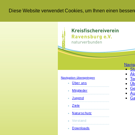
Diese Website verwendet Cookies, um Ihnen einen besseren
Navig
St
Ak
Navigation überspringen
Te
Über uns
Üb
Ge
Mitglieder
Au
Ga
Jugend
Ziele
Naturschutz
Vorstand
Downloads