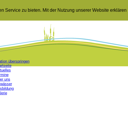
 Service zu bieten. Mit der Nutzung unserer Website erklären 
ation überspringen
artseite
tuelles
rmine
er uns
wässer
sbildung
lerie