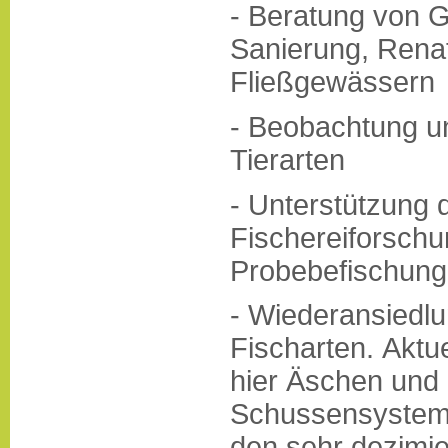
- Beratung von 
Sanierung, Rena
Fließgewässern
- Beobachtung u
Tierarten
- Unterstützung 
Fischereiforschu
Probebefischun
- Wiederansiedlu
Fischarten. Aktu
hier Äschen und
Schussensystem
den sehr dezimi