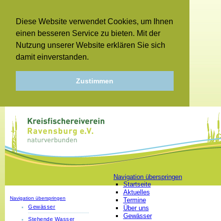
Diese Website verwendet Cookies, um Ihnen
einen besseren Service zu bieten. Mit der
Nutzung unserer Website erklären Sie sich
damit einverstanden.
Zustimmen
Navigation überspringen
Startseite
Aktuelles
Navigation überspringen
Termine
Gewässer
Über uns
Gewässer
Stehende Wasser