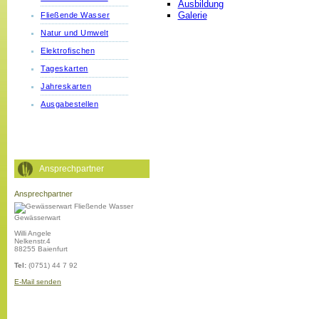
Ausbildung
Galerie
Fließende Wasser
Natur und Umwelt
Elektrofischen
Tageskarten
Jahreskarten
Ausgabestellen
Ansprechpartner
Ansprechpartner
Gewässerwart
Willi Angele
Nelkenstr.4
88255 Baienfurt
Tel:
(0751) 44 7 92
E-Mail senden