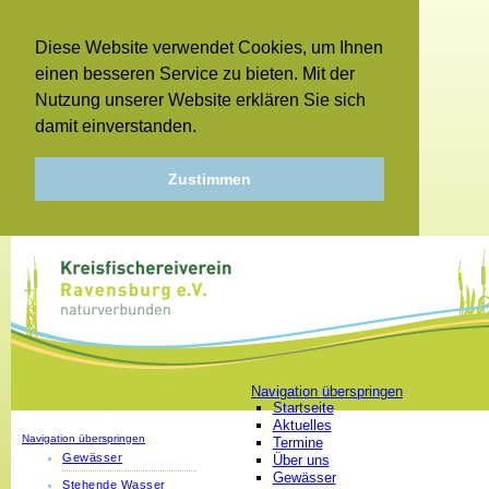
Diese Website verwendet Cookies, um Ihnen
einen besseren Service zu bieten. Mit der
Nutzung unserer Website erklären Sie sich
damit einverstanden.
Zustimmen
Navigation überspringen
Startseite
Aktuelles
Navigation überspringen
Termine
Gewässer
Über uns
Gewässer
Stehende Wasser